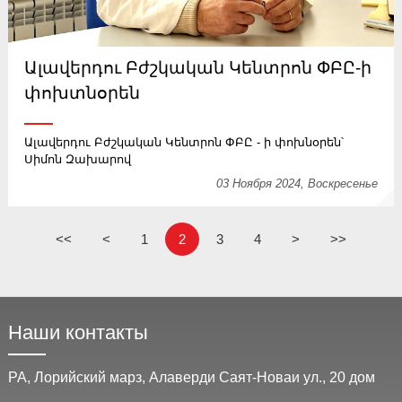
Ալավերդու Բժշկական Կենտրոն ՓԲԸ-ի
փոխտնօրեն
Ալավերդու Բժշկական Կենտրոն ՓԲԸ - ի փոխնօրեն՝
Սիմոն Զախարով
03 Ноября 2024, Воскресенье
<<
<
1
2
3
4
>
>>
Наши контакты
РА, Лорийский марз, Алаверди Саят-Новаи ул., 20 дом